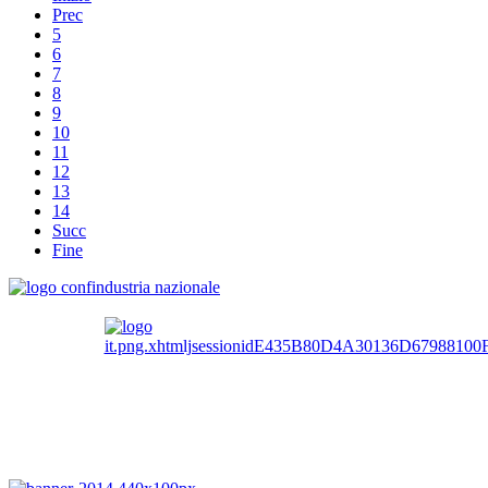
Prec
5
6
7
8
9
10
11
12
13
14
Succ
Fine