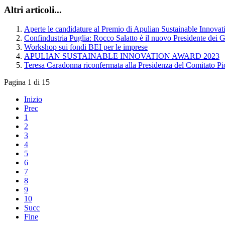
Altri articoli...
Aperte le candidature al Premio di Apulian Sustainable Innov
Confindustria Puglia: Rocco Salatto è il nuovo Presidente dei 
Workshop sui fondi BEI per le imprese
APULIAN SUSTAINABLE INNOVATION AWARD 2023
Teresa Caradonna riconfermata alla Presidenza del Comitato Pic
Pagina 1 di 15
Inizio
Prec
1
2
3
4
5
6
7
8
9
10
Succ
Fine