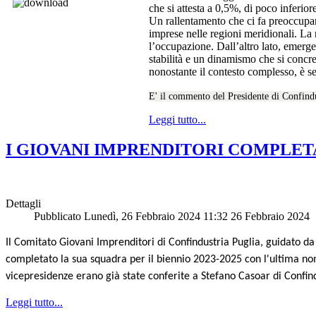
che si attesta a 0,5%, di poco inferio
Un rallentamento che ci fa preoccupar
imprese nelle regioni meridionali. La n
l’occupazione. Dall’altro lato, emerg
stabilità e un dinamismo che si concre
nonostante il contesto complesso, è se
E' il commento del Presidente di Confindu
Leggi tutto...
I GIOVANI IMPRENDITORI COMPLET
Dettagli
Pubblicato Lunedì, 26 Febbraio 2024 11:32
26 Febbraio 2024
Il Comitato Giovani Imprenditori di Confindustria Puglia, guidato d
completato
la sua squadra
per il biennio 2023-2025 con l'ultima no
vicepresidenze erano già state conferite a Stefano Casoar di Confind
Leggi tutto...