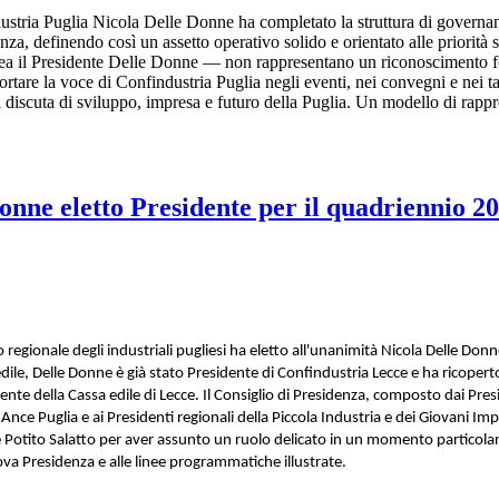
dustria Puglia Nicola Delle Donne ha completato la struttura di govern
nza, definendo così un assetto operativo solido e orientato alle priorità s
ea il Presidente Delle Donne — non rappresentano un riconoscimento f
rtare la voce di Confindustria Puglia negli eventi, nei convegni e nei tav
discuta di sviluppo, impresa e futuro della Puglia. Un modello di rappre
onne eletto Presidente per il quadriennio 
o regionale degli industriali pugliesi ha eletto all'unanimità Nicola Delle Do
ile, Delle Donne è già stato Presidente di Confindustria Lecce e ha ricoperto 
ente della Cassa edile di Lecce.
Il Consiglio di Presidenza, composto dai Presid
 Ance Puglia e ai Presidenti regionali della Piccola Industria e dei Giovani
 Potito Salatto per aver assunto un ruolo delicato in un momento particolarme
va Presidenza e alle linee programmatiche illustrate.