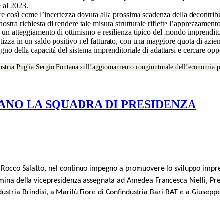
re al 2023.
e così come l’incertezza dovuta alla prossima scadenza della decontrib
ostra richiesta di rendere tale misura strutturale riflette l’apprezzamento
e un atteggiamento di ottimismo e resilienza tipico del mondo imprendito
tizza in un saldo positivo nel fatturato, con una maggiore quota di aziend
gno della capacità del sistema imprenditoriale di adattarsi e cercare op
stria Puglia Sergio Fontana sull’aggiornamento congiunturale dell’economia pu
ANO LA SQUADRA DI PRESIDENZA
a Rocco Salatto, nel continuo impegno a promuovere lo sviluppo imprend
mina della vicepresidenza assegnata ad Amedea Francesca Nielli, Pres
ustria Brindisi, a Marilù Fiore di Confindustria Bari-BAT e a Giusepp