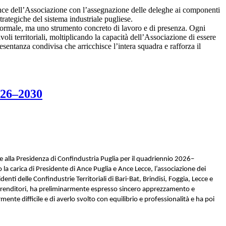
ance dell’Associazione con l’assegnazione delle deleghe ai componenti
trategiche del sistema industriale pugliese.
ormale, ma uno strumento concreto di lavoro e di presenza. Ogni
oli territoriali, moltiplicando la capacità dell’Associazione di essere
sentanza condivisa che arricchisce l’intera squadra e rafforza il
2026–2030
nne alla Presidenza di Confindustria Puglia per il quadriennio 2026–
la carica di Presidente di Ance Puglia e Ance Lecce, l’associazione dei
enti delle Confindustrie Territoriali di Bari-Bat, Brindisi, Foggia, Lecce e
 Imprenditori, ha preliminarmente espresso sincero apprezzamento e
nte difficile e di averlo svolto con equilibrio e professionalità e ha poi